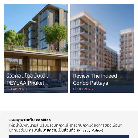
รีวิวคอนโดฉบับเต็ม
Review The Indeed
PEYLAA Phuket,
Condo Pattaya
Autograph Collection
16 Feb 2026
07 Jul 2026
Residences แห่งแรกใน
เอเชีย ที่บริหารโดย
Marriott International
ขออนุญาตเก็บ cookies
เพื่อนำไปพัฒนาและปรับปรุงบทความให้ตรงกับความต้องการของเพื่อนๆ
มากยิ่งขึ้นนะครับ
'นโยบายความเป็นส่วนตัว' (Privacy Policy)