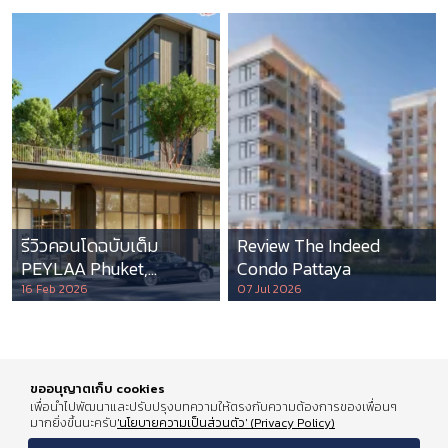
รีวิวคอนโดฉบับเต็ม
Review The Indeed
PEYLAA Phuket,
Condo Pattaya
Autograph Collection
16 Feb 2026
07 Jul 2026
Residences แห่งแรกใน
เอเชีย ที่บริหารโดย
Marriott International
ขออนุญาตเก็บ cookies
เพื่อนำไปพัฒนาและปรับปรุงบทความให้ตรงกับความต้องการของเพื่อนๆ
มากยิ่งขึ้นนะครับ
'นโยบายความเป็นส่วนตัว' (Privacy Policy)