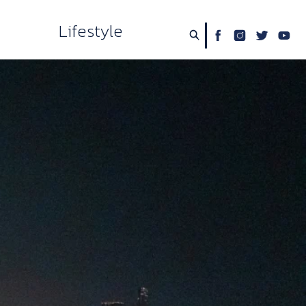
Lifestyle