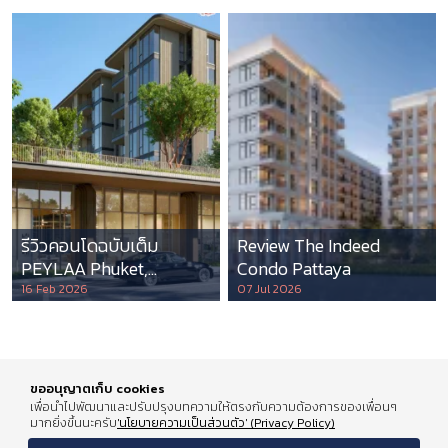
รีวิวคอนโดฉบับเต็ม
Review The Indeed
PEYLAA Phuket,
Condo Pattaya
Autograph Collection
16 Feb 2026
07 Jul 2026
Residences แห่งแรกใน
เอเชีย ที่บริหารโดย
Marriott International
ขออนุญาตเก็บ cookies
เพื่อนำไปพัฒนาและปรับปรุงบทความให้ตรงกับความต้องการของเพื่อนๆ
มากยิ่งขึ้นนะครับ
'นโยบายความเป็นส่วนตัว' (Privacy Policy)