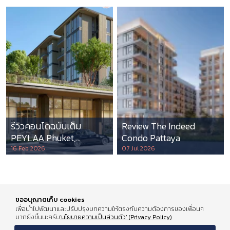
รีวิวคอนโดฉบับเต็ม
Review The Indeed
PEYLAA Phuket,
Condo Pattaya
Autograph Collection
16 Feb 2026
07 Jul 2026
Residences แห่งแรกใน
เอเชีย ที่บริหารโดย
Marriott International
ขออนุญาตเก็บ cookies
เพื่อนำไปพัฒนาและปรับปรุงบทความให้ตรงกับความต้องการของเพื่อนๆ
มากยิ่งขึ้นนะครับ
'นโยบายความเป็นส่วนตัว' (Privacy Policy)