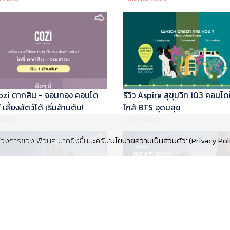
 Cozi ตากสิน - จอมทอง คอนโด
รีวิว Aspire สุขุมวิท 103 คอนโด
เลี้ยงสัตว์ได้ เริ่มล้านต้น!
ใกล้ BTS อุดมสุข
 2025
02 Oct 2025
งการของเพื่อนๆ มากยิ่งขึ้นนะครับ
'นโยบายความเป็นส่วนตัว' (Privacy Pol
Supalai Elite สุขุมวิท 39 คอนโด
รีวิว Beat Pop รัชดา-เกษตร ค
y ทำเล Super Prime ที่จอดรถ
Low Rise Pet Friendly ใกล้มห