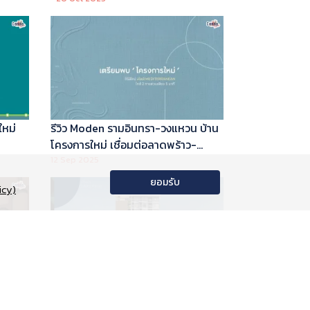
ใหม่
รีวิว Moden รามอินทรา-วงแหวน บ้าน
โครงการใหม่ เชื่อมต่อลาดพร้าว-
พระราม 9
12 Sep 2025
ยอมรับ
icy)
อนโด
รีวิว Phyll Phahol 59 Station คอน
าลัย
โดใหม่ติดรถไฟฟ้า จาก Central