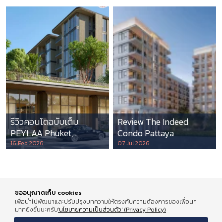
รีวิวคอนโดฉบับเต็ม
Review The Indeed
PEYLAA Phuket,
Condo Pattaya
Autograph Collection
16 Feb 2026
07 Jul 2026
Residences แห่งแรกใน
เอเชีย ที่บริหารโดย
Marriott International
ขออนุญาตเก็บ cookies
เพื่อนำไปพัฒนาและปรับปรุงบทความให้ตรงกับความต้องการของเพื่อนๆ
มากยิ่งขึ้นนะครับ
'นโยบายความเป็นส่วนตัว' (Privacy Policy)