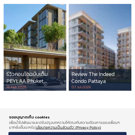
รีวิวคอนโดฉบับเต็ม
Review The Indeed
PEYLAA Phuket,
Condo Pattaya
Autograph Collection
16 Feb 2026
07 Jul 2026
Residences แห่งแรกใน
เอเชีย ที่บริหารโดย
Marriott International
ขออนุญาตเก็บ cookies
เพื่อนำไปพัฒนาและปรับปรุงบทความให้ตรงกับความต้องการของเพื่อนๆ
มากยิ่งขึ้นนะครับ
'นโยบายความเป็นส่วนตัว' (Privacy Policy)