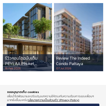
รีวิวคอนโดฉบับเต็ม
Review The Indeed
PEYLAA Phuket,
Condo Pattaya
Autograph Collection
16 Feb 2026
07 Jul 2026
Residences แห่งแรกใน
เอเชีย ที่บริหารโดย
Marriott International
ขออนุญาตเก็บ cookies
เพื่อนำไปพัฒนาและปรับปรุงบทความให้ตรงกับความต้องการของเพื่อนๆ
มากยิ่งขึ้นนะครับ
'นโยบายความเป็นส่วนตัว' (Privacy Policy)