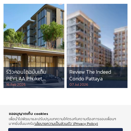
รีวิวคอนโดฉบับเต็ม
Review The Indeed
PEYLAA Phuket,
Condo Pattaya
Autograph Collection
16 Feb 2026
07 Jul 2026
Residences แห่งแรกใน
เอเชีย ที่บริหารโดย
Marriott International
ขออนุญาตเก็บ cookies
เพื่อนำไปพัฒนาและปรับปรุงบทความให้ตรงกับความต้องการของเพื่อนๆ
มากยิ่งขึ้นนะครับ
'นโยบายความเป็นส่วนตัว' (Privacy Policy)