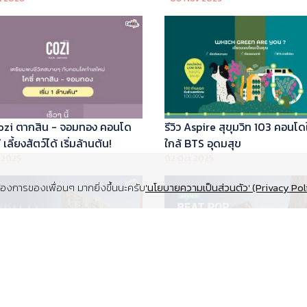
 Cozi ตากสิน - จอมทอง คอนโด
รีวิว Aspire สุขุมวิท 103 คอนโด
เลี้ยงสัตว์ได้ เริ่มล้านต้น!
ใกล้ BTS อุดมสุข
 2025
02 Oct 2025
งการของเพื่อนๆ มากยิ่งขึ้นนะครับ
'นโยบายความเป็นส่วนตัว' (Privacy Pol
Supalai Elite สุขุมวิท 39 คอนโด
รีวิว Beat Pop รัชดา-เกษตร ค
y ทำเล Super Prime ที่จอดรถ
Low Rise Pet Friendly ใกล้มห