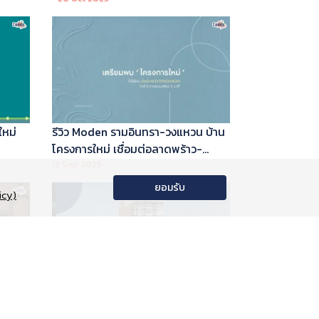
ใหม่
รีวิว Moden รามอินทรา-วงแหวน บ้าน
โครงการใหม่ เชื่อมต่อลาดพร้าว-
พระราม 9
12 Sep 2025
ยอมรับ
icy)
อนโด
รีวิว Phyll Phahol 59 Station คอน
าลัย
โดใหม่ติดรถไฟฟ้า จาก Central