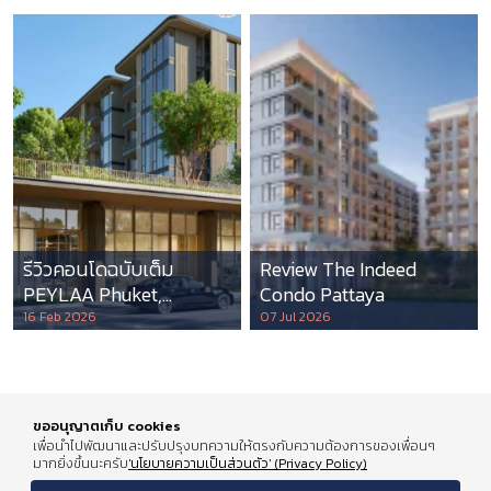
รีวิวคอนโดฉบับเต็ม
Review The Indeed
PEYLAA Phuket,
Condo Pattaya
Autograph Collection
16 Feb 2026
07 Jul 2026
Residences แห่งแรกใน
เอเชีย ที่บริหารโดย
Marriott International
ขออนุญาตเก็บ cookies
เพื่อนำไปพัฒนาและปรับปรุงบทความให้ตรงกับความต้องการของเพื่อนๆ
มากยิ่งขึ้นนะครับ
'นโยบายความเป็นส่วนตัว' (Privacy Policy)