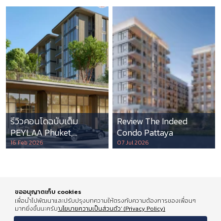
รีวิวคอนโดฉบับเต็ม
Review The Indeed
PEYLAA Phuket,
Condo Pattaya
Autograph Collection
16 Feb 2026
07 Jul 2026
Residences แห่งแรกใน
เอเชีย ที่บริหารโดย
Marriott International
ขออนุญาตเก็บ cookies
เพื่อนำไปพัฒนาและปรับปรุงบทความให้ตรงกับความต้องการของเพื่อนๆ
มากยิ่งขึ้นนะครับ
'นโยบายความเป็นส่วนตัว' (Privacy Policy)