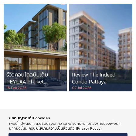
รีวิวคอนโดฉบับเต็ม
Review The Indeed
PEYLAA Phuket,
Condo Pattaya
Autograph Collection
16 Feb 2026
07 Jul 2026
Residences แห่งแรกใน
เอเชีย ที่บริหารโดย
Marriott International
ขออนุญาตเก็บ cookies
เพื่อนำไปพัฒนาและปรับปรุงบทความให้ตรงกับความต้องการของเพื่อนๆ
มากยิ่งขึ้นนะครับ
'นโยบายความเป็นส่วนตัว' (Privacy Policy)