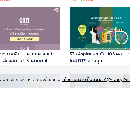
 Cozi ตากสิน - จอมทอง คอนโด
รีวิว Aspire สุขุมวิท 103 คอนโด
เลี้ยงสัตว์ได้ เริ่มล้านต้น!
ใกล้ BTS อุดมสุข
 2025
02 Oct 2025
งการของเพื่อนๆ มากยิ่งขึ้นนะครับ
'นโยบายความเป็นส่วนตัว' (Privacy Pol
Supalai Elite สุขุมวิท 39 คอนโด
รีวิว Beat Pop รัชดา-เกษตร ค
y ทำเล Super Prime ที่จอดรถ
Low Rise Pet Friendly ใกล้มห