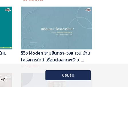
ใหม่
รีวิว Moden รามอินทรา-วงแหวน บ้าน
โครงการใหม่ เชื่อมต่อลาดพร้าว-
พระราม 9
12 Sep 2025
ยอมรับ
icy)
อนโด
รีวิว Phyll Phahol 59 Station คอน
าลัย
โดใหม่ติดรถไฟฟ้า จาก Central