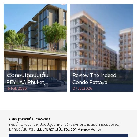
รีวิวคอนโดฉบับเต็ม
Review The Indeed
PEYLAA Phuket,
Condo Pattaya
Autograph Collection
16 Feb 2026
07 Jul 2026
Residences แห่งแรกใน
เอเชีย ที่บริหารโดย
Marriott International
ขออนุญาตเก็บ cookies
เพื่อนำไปพัฒนาและปรับปรุงบทความให้ตรงกับความต้องการของเพื่อนๆ
มากยิ่งขึ้นนะครับ
'นโยบายความเป็นส่วนตัว' (Privacy Policy)