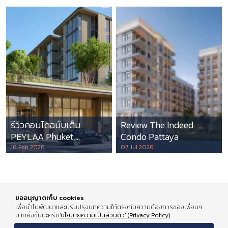
รีวิวคอนโดฉบับเต็ม
Review The Indeed
PEYLAA Phuket,
Condo Pattaya
Autograph Collection
16 Feb 2026
07 Jul 2026
Residences แห่งแรกใน
เอเชีย ที่บริหารโดย
Marriott International
ขออนุญาตเก็บ cookies
เพื่อนำไปพัฒนาและปรับปรุงบทความให้ตรงกับความต้องการของเพื่อนๆ
มากยิ่งขึ้นนะครับ
'นโยบายความเป็นส่วนตัว' (Privacy Policy)