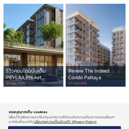
รีวิวคอนโดฉบับเต็ม
Review The Indeed
PEYLAA Phuket,
Condo Pattaya
Autograph Collection
16 Feb 2026
07 Jul 2026
Residences แห่งแรกใน
เอเชีย ที่บริหารโดย
Marriott International
ขออนุญาตเก็บ cookies
เพื่อนำไปพัฒนาและปรับปรุงบทความให้ตรงกับความต้องการของเพื่อนๆ
มากยิ่งขึ้นนะครับ
'นโยบายความเป็นส่วนตัว' (Privacy Policy)