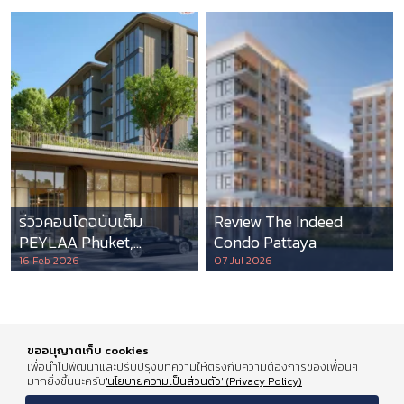
รีวิวคอนโดฉบับเต็ม
Review The Indeed
PEYLAA Phuket,
Condo Pattaya
Autograph Collection
16 Feb 2026
07 Jul 2026
Residences แห่งแรกใน
เอเชีย ที่บริหารโดย
Marriott International
ขออนุญาตเก็บ cookies
เพื่อนำไปพัฒนาและปรับปรุงบทความให้ตรงกับความต้องการของเพื่อนๆ
มากยิ่งขึ้นนะครับ
'นโยบายความเป็นส่วนตัว' (Privacy Policy)