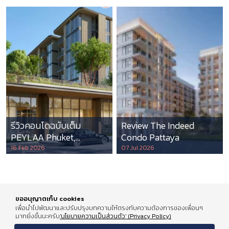
รีวิวคอนโดฉบับเต็ม
Review The Indeed
PEYLAA Phuket,
Condo Pattaya
Autograph Collection
16 Feb 2026
07 Jul 2026
Residences แห่งแรกใน
เอเชีย ที่บริหารโดย
Marriott International
ขออนุญาตเก็บ cookies
เพื่อนำไปพัฒนาและปรับปรุงบทความให้ตรงกับความต้องการของเพื่อนๆ
มากยิ่งขึ้นนะครับ
'นโยบายความเป็นส่วนตัว' (Privacy Policy)