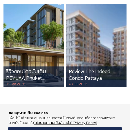
รีวิวคอนโดฉบับเต็ม
Review The Indeed
PEYLAA Phuket,
Condo Pattaya
Autograph Collection
16 Feb 2026
07 Jul 2026
Residences แห่งแรกใน
เอเชีย ที่บริหารโดย
Marriott International
ขออนุญาตเก็บ cookies
เพื่อนำไปพัฒนาและปรับปรุงบทความให้ตรงกับความต้องการของเพื่อนๆ
มากยิ่งขึ้นนะครับ
'นโยบายความเป็นส่วนตัว' (Privacy Policy)