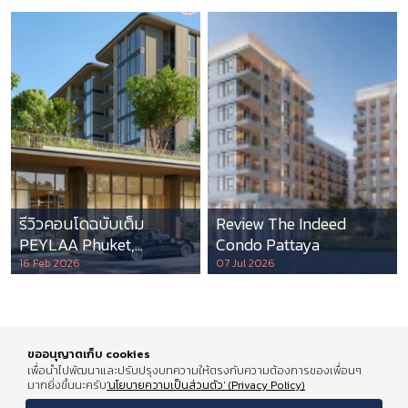
รีวิวคอนโดฉบับเต็ม
Review The Indeed
PEYLAA Phuket,
Condo Pattaya
Autograph Collection
16 Feb 2026
07 Jul 2026
Residences แห่งแรกใน
เอเชีย ที่บริหารโดย
Marriott International
ขออนุญาตเก็บ cookies
เพื่อนำไปพัฒนาและปรับปรุงบทความให้ตรงกับความต้องการของเพื่อนๆ
มากยิ่งขึ้นนะครับ
'นโยบายความเป็นส่วนตัว' (Privacy Policy)