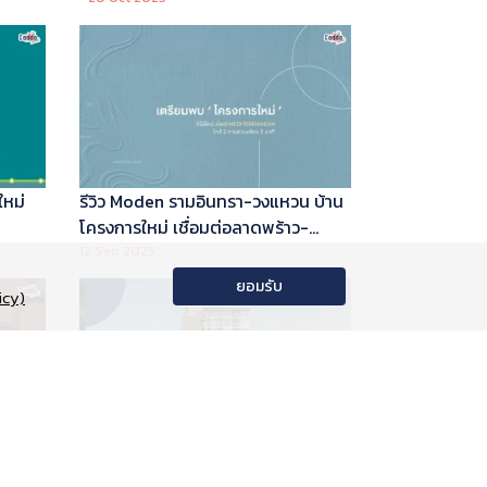
ใหม่
รีวิว Moden รามอินทรา-วงแหวน บ้าน
โครงการใหม่ เชื่อมต่อลาดพร้าว-
พระราม 9
12 Sep 2025
ยอมรับ
icy)
อนโด
รีวิว Phyll Phahol 59 Station คอน
าลัย
โดใหม่ติดรถไฟฟ้า จาก Central