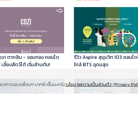
 Cozi ตากสิน - จอมทอง คอนโด
รีวิว Aspire สุขุมวิท 103 คอนโด
เลี้ยงสัตว์ได้ เริ่มล้านต้น!
ใกล้ BTS อุดมสุข
 2025
02 Oct 2025
งการของเพื่อนๆ มากยิ่งขึ้นนะครับ
'นโยบายความเป็นส่วนตัว' (Privacy Pol
Supalai Elite สุขุมวิท 39 คอนโด
รีวิว Beat Pop รัชดา-เกษตร ค
y ทำเล Super Prime ที่จอดรถ
Low Rise Pet Friendly ใกล้มห