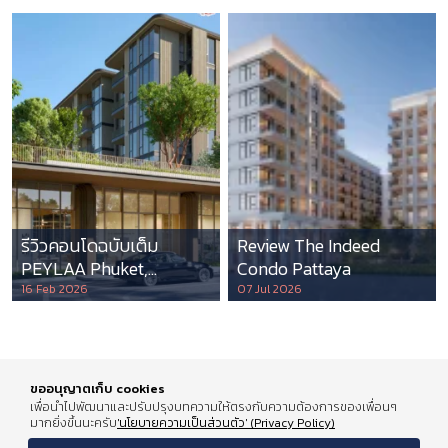
รีวิวคอนโดฉบับเต็ม
Review The Indeed
PEYLAA Phuket,
Condo Pattaya
Autograph Collection
16 Feb 2026
07 Jul 2026
Residences แห่งแรกใน
เอเชีย ที่บริหารโดย
Marriott International
ขออนุญาตเก็บ cookies
เพื่อนำไปพัฒนาและปรับปรุงบทความให้ตรงกับความต้องการของเพื่อนๆ
มากยิ่งขึ้นนะครับ
'นโยบายความเป็นส่วนตัว' (Privacy Policy)