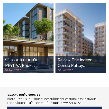
รีวิวคอนโดฉบับเต็ม
Review The Indeed
PEYLAA Phuket,
Condo Pattaya
Autograph Collection
16 Feb 2026
07 Jul 2026
Residences แห่งแรกใน
เอเชีย ที่บริหารโดย
Marriott International
ขออนุญาตเก็บ cookies
เพื่อนำไปพัฒนาและปรับปรุงบทความให้ตรงกับความต้องการของเพื่อนๆ
มากยิ่งขึ้นนะครับ
'นโยบายความเป็นส่วนตัว' (Privacy Policy)