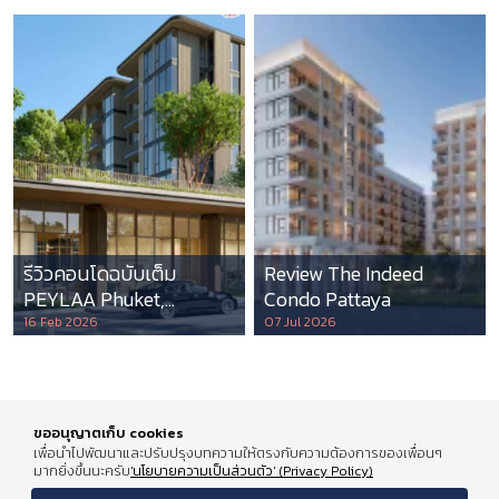
รีวิวคอนโดฉบับเต็ม
Review The Indeed
PEYLAA Phuket,
Condo Pattaya
Autograph Collection
16 Feb 2026
07 Jul 2026
Residences แห่งแรกใน
เอเชีย ที่บริหารโดย
Marriott International
ขออนุญาตเก็บ cookies
เพื่อนำไปพัฒนาและปรับปรุงบทความให้ตรงกับความต้องการของเพื่อนๆ
มากยิ่งขึ้นนะครับ
'นโยบายความเป็นส่วนตัว' (Privacy Policy)