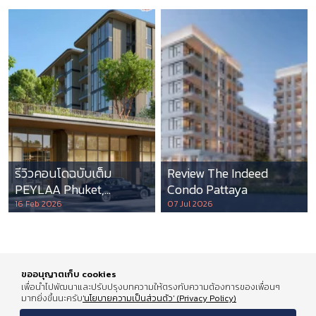
รีวิวคอนโดฉบับเต็ม
Review The Indeed
PEYLAA Phuket,
Condo Pattaya
Autograph Collection
16 Feb 2026
07 Jul 2026
Residences แห่งแรกใน
เอเชีย ที่บริหารโดย
Marriott International
ขออนุญาตเก็บ cookies
เพื่อนำไปพัฒนาและปรับปรุงบทความให้ตรงกับความต้องการของเพื่อนๆ
มากยิ่งขึ้นนะครับ
'นโยบายความเป็นส่วนตัว' (Privacy Policy)