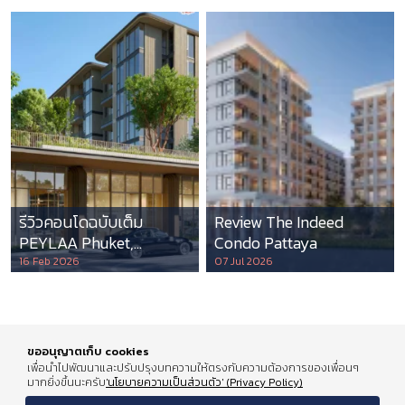
รีวิวคอนโดฉบับเต็ม
Review The Indeed
PEYLAA Phuket,
Condo Pattaya
Autograph Collection
16 Feb 2026
07 Jul 2026
Residences แห่งแรกใน
เอเชีย ที่บริหารโดย
Marriott International
ขออนุญาตเก็บ cookies
เพื่อนำไปพัฒนาและปรับปรุงบทความให้ตรงกับความต้องการของเพื่อนๆ
มากยิ่งขึ้นนะครับ
'นโยบายความเป็นส่วนตัว' (Privacy Policy)