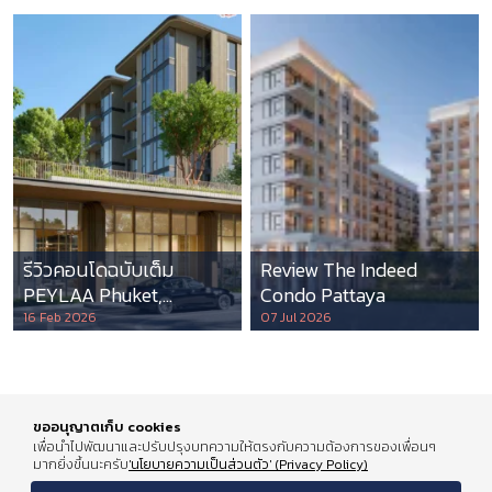
รีวิวคอนโดฉบับเต็ม
Review The Indeed
PEYLAA Phuket,
Condo Pattaya
Autograph Collection
16 Feb 2026
07 Jul 2026
Residences แห่งแรกใน
เอเชีย ที่บริหารโดย
Marriott International
ขออนุญาตเก็บ cookies
เพื่อนำไปพัฒนาและปรับปรุงบทความให้ตรงกับความต้องการของเพื่อนๆ
มากยิ่งขึ้นนะครับ
'นโยบายความเป็นส่วนตัว' (Privacy Policy)