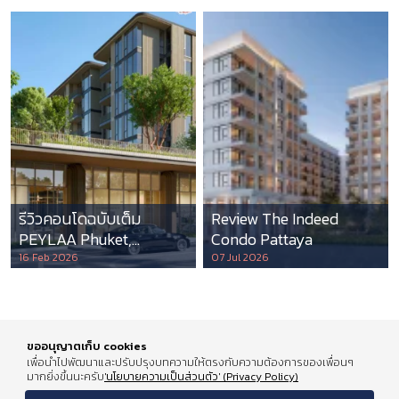
รีวิวคอนโดฉบับเต็ม
Review The Indeed
PEYLAA Phuket,
Condo Pattaya
Autograph Collection
16 Feb 2026
07 Jul 2026
Residences แห่งแรกใน
เอเชีย ที่บริหารโดย
Marriott International
ขออนุญาตเก็บ cookies
เพื่อนำไปพัฒนาและปรับปรุงบทความให้ตรงกับความต้องการของเพื่อนๆ
มากยิ่งขึ้นนะครับ
'นโยบายความเป็นส่วนตัว' (Privacy Policy)