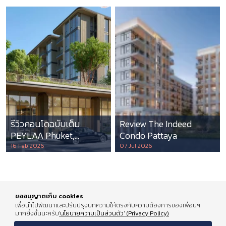
รีวิวคอนโดฉบับเต็ม
Review The Indeed
PEYLAA Phuket,
Condo Pattaya
Autograph Collection
16 Feb 2026
07 Jul 2026
Residences แห่งแรกใน
เอเชีย ที่บริหารโดย
Marriott International
ขออนุญาตเก็บ cookies
เพื่อนำไปพัฒนาและปรับปรุงบทความให้ตรงกับความต้องการของเพื่อนๆ
มากยิ่งขึ้นนะครับ
'นโยบายความเป็นส่วนตัว' (Privacy Policy)