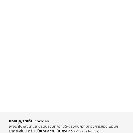
รีวิวคอนโดฉบับเต็ม
Review The Indeed
PEYLAA Phuket,
Condo Pattaya
Autograph Collection
16 Feb 2026
07 Jul 2026
Residences แห่งแรกใน
เอเชีย ที่บริหารโดย
Marriott International
ขออนุญาตเก็บ cookies
เพื่อนำไปพัฒนาและปรับปรุงบทความให้ตรงกับความต้องการของเพื่อนๆ
มากยิ่งขึ้นนะครับ
'นโยบายความเป็นส่วนตัว' (Privacy Policy)