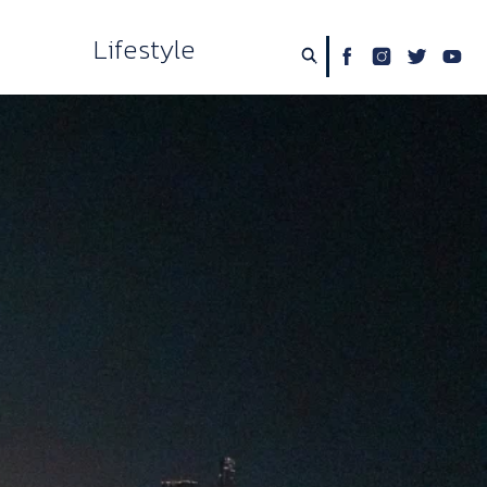
Lifestyle