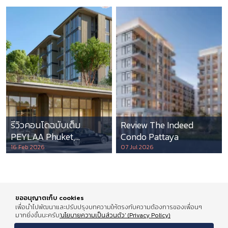
รีวิวคอนโดฉบับเต็ม
Review The Indeed
PEYLAA Phuket,
Condo Pattaya
Autograph Collection
16 Feb 2026
07 Jul 2026
Residences แห่งแรกใน
เอเชีย ที่บริหารโดย
Marriott International
ขออนุญาตเก็บ cookies
เพื่อนำไปพัฒนาและปรับปรุงบทความให้ตรงกับความต้องการของเพื่อนๆ
มากยิ่งขึ้นนะครับ
'นโยบายความเป็นส่วนตัว' (Privacy Policy)