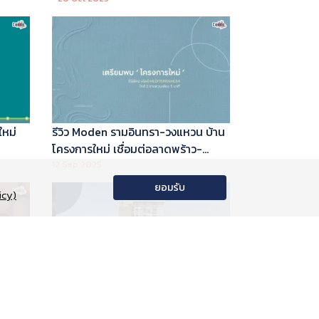
ใหม่
รีวิว Moden รามอินทรา-วงแหวน บ้าน
โครงการใหม่ เชื่อมต่อลาดพร้าว-
พระราม 9
12 Sep 2025
ยอมรับ
icy)
อนโด
รีวิว Phyll Phahol 59 Station คอน
าลัย
โดใหม่ติดรถไฟฟ้า จาก Central