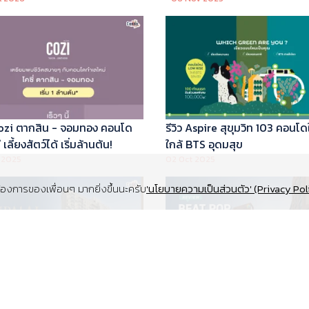
 Cozi ตากสิน - จอมทอง คอนโด
รีวิว Aspire สุขุมวิท 103 คอนโด
เลี้ยงสัตว์ได้ เริ่มล้านต้น!
ใกล้ BTS อุดมสุข
 2025
02 Oct 2025
งการของเพื่อนๆ มากยิ่งขึ้นนะครับ
'นโยบายความเป็นส่วนตัว' (Privacy Pol
Supalai Elite สุขุมวิท 39 คอนโด
รีวิว Beat Pop รัชดา-เกษตร ค
y ทำเล Super Prime ที่จอดรถ
Low Rise Pet Friendly ใกล้มห