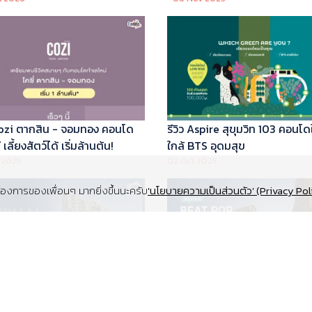
 Cozi ตากสิน - จอมทอง คอนโด
รีวิว Aspire สุขุมวิท 103 คอนโด
เลี้ยงสัตว์ได้ เริ่มล้านต้น!
ใกล้ BTS อุดมสุข
 2025
02 Oct 2025
งการของเพื่อนๆ มากยิ่งขึ้นนะครับ
'นโยบายความเป็นส่วนตัว' (Privacy Pol
Supalai Elite สุขุมวิท 39 คอนโด
รีวิว Beat Pop รัชดา-เกษตร ค
y ทำเล Super Prime ที่จอดรถ
Low Rise Pet Friendly ใกล้มห