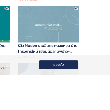
ใหม่
รีวิว Moden รามอินทรา-วงแหวน บ้าน
โครงการใหม่ เชื่อมต่อลาดพร้าว-
พระราม 9
12 Sep 2025
ยอมรับ
icy)
อนโด
รีวิว Phyll Phahol 59 Station คอน
าลัย
โดใหม่ติดรถไฟฟ้า จาก Central