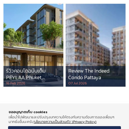
รีวิวคอนโดฉบับเต็ม
Review The Indeed
PEYLAA Phuket,
Condo Pattaya
Autograph Collection
16 Feb 2026
07 Jul 2026
Residences แห่งแรกใน
เอเชีย ที่บริหารโดย
Marriott International
ขออนุญาตเก็บ cookies
เพื่อนำไปพัฒนาและปรับปรุงบทความให้ตรงกับความต้องการของเพื่อนๆ
มากยิ่งขึ้นนะครับ
'นโยบายความเป็นส่วนตัว' (Privacy Policy)