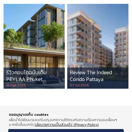
รีวิวคอนโดฉบับเต็ม
Review The Indeed
PEYLAA Phuket,
Condo Pattaya
Autograph Collection
16 Feb 2026
07 Jul 2026
Residences แห่งแรกใน
เอเชีย ที่บริหารโดย
Marriott International
ขออนุญาตเก็บ cookies
เพื่อนำไปพัฒนาและปรับปรุงบทความให้ตรงกับความต้องการของเพื่อนๆ
มากยิ่งขึ้นนะครับ
'นโยบายความเป็นส่วนตัว' (Privacy Policy)