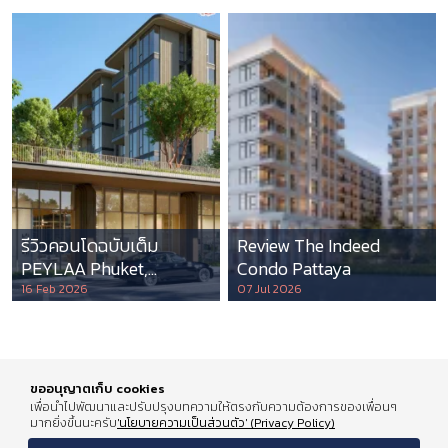
รีวิวคอนโดฉบับเต็ม
Review The Indeed
PEYLAA Phuket,
Condo Pattaya
Autograph Collection
16 Feb 2026
07 Jul 2026
Residences แห่งแรกใน
เอเชีย ที่บริหารโดย
Marriott International
ขออนุญาตเก็บ cookies
เพื่อนำไปพัฒนาและปรับปรุงบทความให้ตรงกับความต้องการของเพื่อนๆ
มากยิ่งขึ้นนะครับ
'นโยบายความเป็นส่วนตัว' (Privacy Policy)