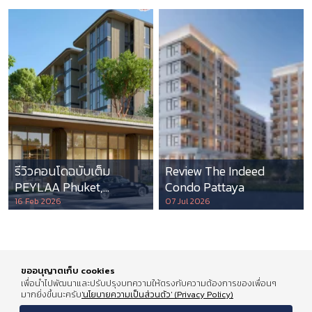
รีวิวคอนโดฉบับเต็ม
Review The Indeed
PEYLAA Phuket,
Condo Pattaya
Autograph Collection
16 Feb 2026
07 Jul 2026
Residences แห่งแรกใน
เอเชีย ที่บริหารโดย
Marriott International
ขออนุญาตเก็บ cookies
เพื่อนำไปพัฒนาและปรับปรุงบทความให้ตรงกับความต้องการของเพื่อนๆ
มากยิ่งขึ้นนะครับ
'นโยบายความเป็นส่วนตัว' (Privacy Policy)