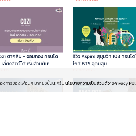
 Cozi ตากสิน - จอมทอง คอนโด
รีวิว Aspire สุขุมวิท 103 คอนโด
เลี้ยงสัตว์ได้ เริ่มล้านต้น!
ใกล้ BTS อุดมสุข
 2025
02 Oct 2025
งการของเพื่อนๆ มากยิ่งขึ้นนะครับ
'นโยบายความเป็นส่วนตัว' (Privacy Pol
Supalai Elite สุขุมวิท 39 คอนโด
รีวิว Beat Pop รัชดา-เกษตร ค
y ทำเล Super Prime ที่จอดรถ
Low Rise Pet Friendly ใกล้มห