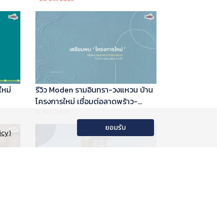
ใหม่
รีวิว Moden รามอินทรา-วงแหวน บ้าน
โครงการใหม่ เชื่อมต่อลาดพร้าว-
พระราม 9
12 Sep 2025
ยอมรับ
icy)
อนโด
รีวิว Phyll Phahol 59 Station คอน
าลัย
โดใหม่ติดรถไฟฟ้า จาก Central