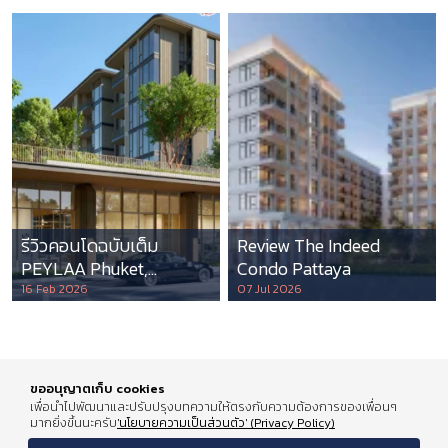
รีวิวคอนโดฉบับเต็ม
Review The Indeed
PEYLAA Phuket,
Condo Pattaya
Autograph Collection
16 Feb 2026
07 Jul 2026
Residences แห่งแรกใน
เอเชีย ที่บริหารโดย
Marriott International
ขออนุญาตเก็บ cookies
เพื่อนำไปพัฒนาและปรับปรุงบทความให้ตรงกับความต้องการของเพื่อนๆ
มากยิ่งขึ้นนะครับ
'นโยบายความเป็นส่วนตัว' (Privacy Policy)