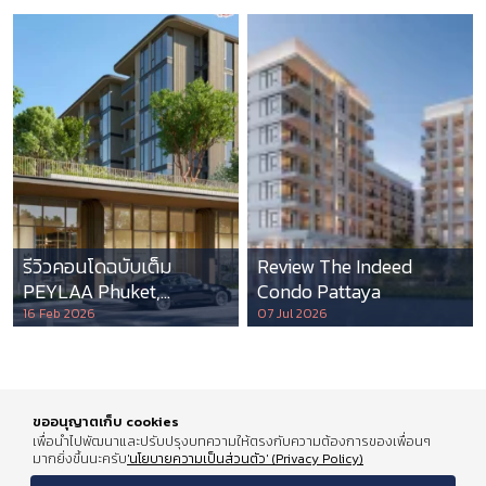
รีวิวคอนโดฉบับเต็ม
Review The Indeed
PEYLAA Phuket,
Condo Pattaya
Autograph Collection
16 Feb 2026
07 Jul 2026
Residences แห่งแรกใน
เอเชีย ที่บริหารโดย
Marriott International
ขออนุญาตเก็บ cookies
เพื่อนำไปพัฒนาและปรับปรุงบทความให้ตรงกับความต้องการของเพื่อนๆ
มากยิ่งขึ้นนะครับ
'นโยบายความเป็นส่วนตัว' (Privacy Policy)