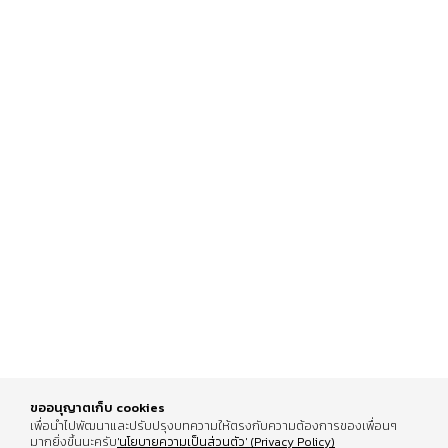
รีวิวคอนโดฉบับเต็ม
Review The Indeed
PEYLAA Phuket,
Condo Pattaya
Autograph Collection
16 Feb 2026
07 Jul 2026
Residences แห่งแรกใน
เอเชีย ที่บริหารโดย
Marriott International
ขออนุญาตเก็บ cookies
เพื่อนำไปพัฒนาและปรับปรุงบทความให้ตรงกับความต้องการของเพื่อนๆ
มากยิ่งขึ้นนะครับ
'นโยบายความเป็นส่วนตัว' (Privacy Policy)