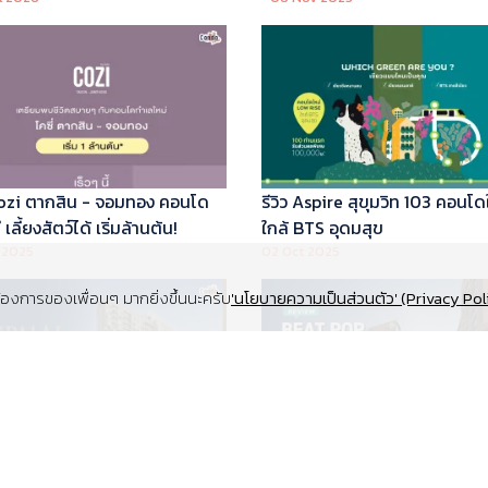
 Cozi ตากสิน - จอมทอง คอนโด
รีวิว Aspire สุขุมวิท 103 คอนโด
เลี้ยงสัตว์ได้ เริ่มล้านต้น!
ใกล้ BTS อุดมสุข
 2025
02 Oct 2025
งการของเพื่อนๆ มากยิ่งขึ้นนะครับ
'นโยบายความเป็นส่วนตัว' (Privacy Pol
Supalai Elite สุขุมวิท 39 คอนโด
รีวิว Beat Pop รัชดา-เกษตร ค
y ทำเล Super Prime ที่จอดรถ
Low Rise Pet Friendly ใกล้มห