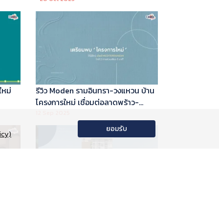
ใหม่
รีวิว Moden รามอินทรา-วงแหวน บ้าน
โครงการใหม่ เชื่อมต่อลาดพร้าว-
พระราม 9
12 Sep 2025
ยอมรับ
icy)
อนโด
รีวิว Phyll Phahol 59 Station คอน
าลัย
โดใหม่ติดรถไฟฟ้า จาก Central