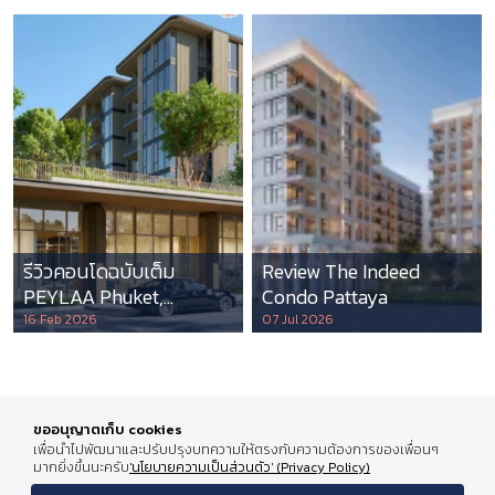
รีวิวคอนโดฉบับเต็ม
Review The Indeed
PEYLAA Phuket,
Condo Pattaya
Autograph Collection
16 Feb 2026
07 Jul 2026
Residences แห่งแรกใน
เอเชีย ที่บริหารโดย
Marriott International
ขออนุญาตเก็บ cookies
เพื่อนำไปพัฒนาและปรับปรุงบทความให้ตรงกับความต้องการของเพื่อนๆ
มากยิ่งขึ้นนะครับ
'นโยบายความเป็นส่วนตัว' (Privacy Policy)