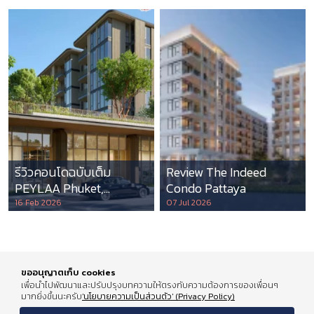
รีวิวคอนโดฉบับเต็ม
Review The Indeed
PEYLAA Phuket,
Condo Pattaya
Autograph Collection
16 Feb 2026
07 Jul 2026
Residences แห่งแรกใน
เอเชีย ที่บริหารโดย
Marriott International
ขออนุญาตเก็บ cookies
เพื่อนำไปพัฒนาและปรับปรุงบทความให้ตรงกับความต้องการของเพื่อนๆ
มากยิ่งขึ้นนะครับ
'นโยบายความเป็นส่วนตัว' (Privacy Policy)