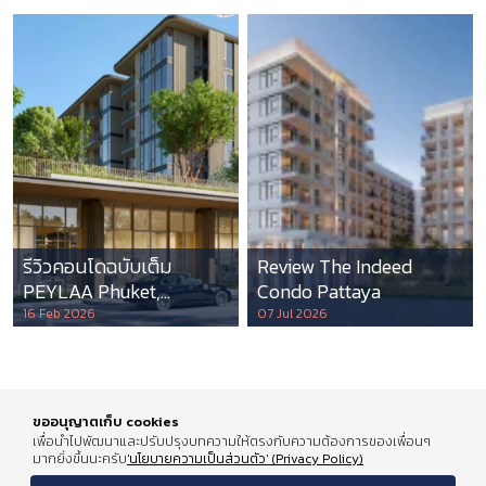
รีวิวคอนโดฉบับเต็ม
Review The Indeed
PEYLAA Phuket,
Condo Pattaya
Autograph Collection
16 Feb 2026
07 Jul 2026
Residences แห่งแรกใน
เอเชีย ที่บริหารโดย
Marriott International
ขออนุญาตเก็บ cookies
เพื่อนำไปพัฒนาและปรับปรุงบทความให้ตรงกับความต้องการของเพื่อนๆ
มากยิ่งขึ้นนะครับ
'นโยบายความเป็นส่วนตัว' (Privacy Policy)