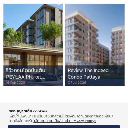
รีวิวคอนโดฉบับเต็ม
Review The Indeed
PEYLAA Phuket,
Condo Pattaya
Autograph Collection
16 Feb 2026
07 Jul 2026
Residences แห่งแรกใน
เอเชีย ที่บริหารโดย
Marriott International
ขออนุญาตเก็บ cookies
เพื่อนำไปพัฒนาและปรับปรุงบทความให้ตรงกับความต้องการของเพื่อนๆ
มากยิ่งขึ้นนะครับ
'นโยบายความเป็นส่วนตัว' (Privacy Policy)