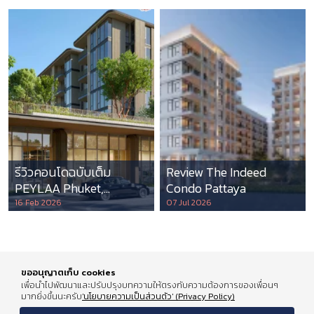
รีวิวคอนโดฉบับเต็ม
Review The Indeed
PEYLAA Phuket,
Condo Pattaya
Autograph Collection
16 Feb 2026
07 Jul 2026
Residences แห่งแรกใน
เอเชีย ที่บริหารโดย
Marriott International
ขออนุญาตเก็บ cookies
เพื่อนำไปพัฒนาและปรับปรุงบทความให้ตรงกับความต้องการของเพื่อนๆ
มากยิ่งขึ้นนะครับ
'นโยบายความเป็นส่วนตัว' (Privacy Policy)